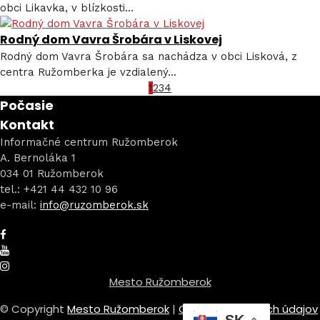
obci Likavka, v blízkosti...
Rodný dom Vavra Šrobára v Liskovej
Rodný dom Vavra Šrobára sa nachádza v obci Lisková, z
centra Ružomberka je vzdialený...
1
2
3
4
Počasie
Kontakt
Informačné centrum Ružomberok
A. Bernoláka 1
034 01 Ružomberok
tel.: +421 44 432 10 96
e-mail:
info@ruzomberok.sk
Mesto Ružomberok
© Copyright
Mesto Ružomberok
|
Ochrana osobných údajov
SK