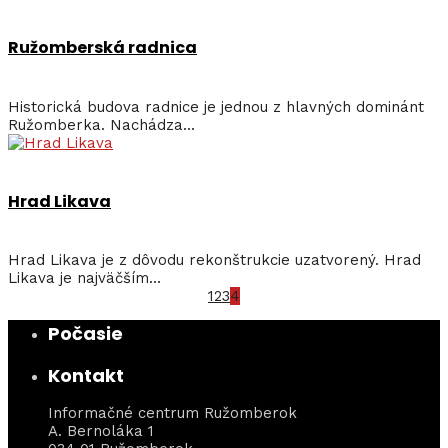
Ružomberská radnica
Historická budova radnice je jednou z hlavných dominánt
Ružomberka. Nachádza...
Hrad Likava
Hrad Likava je z dôvodu rekonštrukcie uzatvorený. Hrad
Likava je najväčším...
1
2
3
4
Počasie
Kontakt
Informačné centrum Ružomberok
A. Bernoláka 1