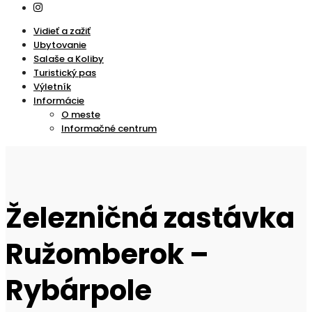
Vidieť a zažiť
Ubytovanie
Salaše a Koliby
Turistický pas
Výletník
Informácie
O meste
Informačné centrum
Železničná zastávka
Ružomberok –
Rybárpole