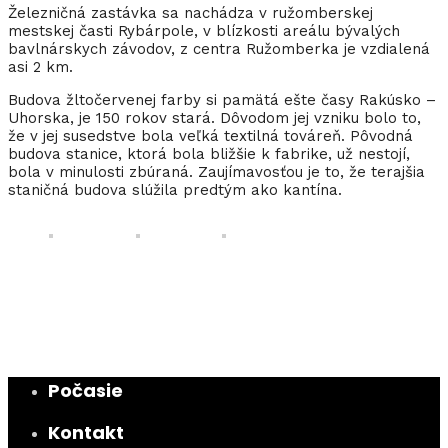
Železničná zastávka sa nachádza v ružomberskej
mestskej časti Rybárpole, v blízkosti areálu bývalých
bavlnárskych závodov, z centra Ružomberka je vzdialená
asi 2 km.
Budova žltočervenej farby si pamätá ešte časy Rakúsko –
Uhorska, je 150 rokov stará. Dôvodom jej vzniku bolo to,
že v jej susedstve bola veľká textilná továreň. Pôvodná
budova stanice, ktorá bola bližšie k fabrike, už nestojí,
bola v minulosti zbúraná. Zaujímavosťou je to, že terajšia
staničná budova slúžila predtým ako kantína.
Počasie
Kontakt