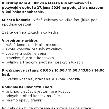
Kultúrny dom A. Hlinku a Mesto Ružomberok vás
pozývajú v sobotu 27. júna 2026 na podujatie s názvom
Vlkolínske senobranie.
Miesto konania:
Nižné záhrady vo Vlkolínci (lúka pod
spodnou cestou)
Zažite deň na lúkach ako kedysi.
V programe uvidíte:
– ručné kosenie a hrabanie sena
– škola kosenia pre návštevníkov
– vostrvy a sušenie sena
– trávnice, fujara a koncovka
– bylinky a tradičný život na horských lúkach
Programové vstupy: 09:00 / 10:00 / 11:00 / 13:00 / 14:00
hod.
– ukážky kosenia, hrabania a škola kosenia
Poludnie na lúke: 12:00 hod.
– príchod dievčat s jedlom pre koscov
– oddych a obed koscov na lúke
– pásmo spevu trávnic
Po celý deň bude otvorená expozícia Lúčne práce v