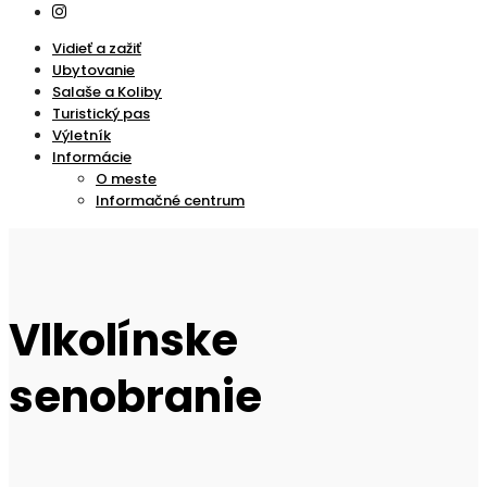
Vidieť a zažiť
Ubytovanie
Salaše a Koliby
Turistický pas
Výletník
Informácie
O meste
Informačné centrum
Vlkolínske
senobranie