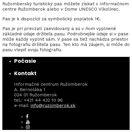
Ružomberský turistický pas môžete získať v Informačnom
centre Ružomberok alebo v Dome UNESCO Vlkolínec.
Pas je k dispozícii za symbolický poplatok 1€.
Pas je pri prevzatí zaevidovaný a sú v ňom vyplnené
základné údaje držiteľa pasu. Podrobnejšie údaje si v pase
môže každý vyplniť sám. V pase sa tiež nachádza priestor
na fotografiu držiteľa pasu. Ten kto má záujem, si môže do
pasu vlepiť svoju fotografiu.
Počasie
Kontakt
Informačné centrum Ružomberok
A. Bernoláka 1
034 01 Ružomberok
tel.: +421 44 432 10 96
e-mail:
info@ruzomberok.sk