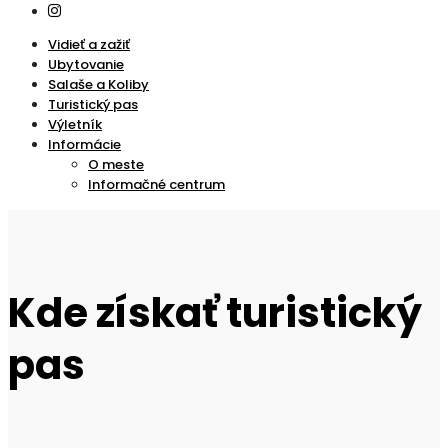
Vidieť a zažiť
Ubytovanie
Salaše a Koliby
Turistický pas
Výletník
Informácie
O meste
Informačné centrum
Kde získať turistický
pas