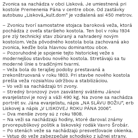
Zvonica sa nachádza v obci Lisková. Je umiestnená pri
kostole Premenenia Pána v centre obce. Od zastávky
autobusu „Lisková,,kult.dom“ je vzdialená asi 450 metrov.
– Zvonicu tvorí samostatne stojaca baroková veža, ktorá
pochádza z oveľa staršieho kostola. Ten bol v roku 1934
pre zlý technický stav zbúraný a nahradený novým
kostolom. Veža pôvodného kostola bola zachovaná ako
zvonica, keďže bola hlavnou dominantou obce.
– Pozoruhodné je spojenie tejto historickej veže s
modernejšou stavbou nového kostola. Stretávajú sa tu
moderné línie s tradičnými tvarmi.
– Veža bola do terajšej podoby prestavaná a
zrekonštruovaná v roku 1803. Pri stavbe nového kostola
prešla veža rozsiahlou údržbou a stabilizáciou.
– Vo veži sa nachádzajú tri zvony.
– Stredný bronzový zvon zasvätený svätému Jánovi
evanjelistovi je nový a váži 490 kg. Na zvone sa nachádza
portrét sv. Jána evanjelistu, nápis „NA SLÁVU BOŽIU“, erb
Liskovej a nápis „V LISKOVEJ ROKU PÁNA 2006“.
– Dva menšie zvony sú z roku 1808.
– Na veži sa nachádzajú hodiny, ktoré daroval známy
prvorepublikový politik a liskovský rodák Vavro Šrobár.
– Po stenách veže sa nachádzajú presvetľovacie okienka.
– Vstup do veže zabezpečuje schodisko z južnej strany.