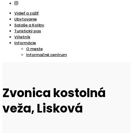
Vidieť a zažiť
Ubytovanie
Salaše a Koliby
Turistický pas
Výletník
Informácie
O meste
Informačné centrum
Zvonica kostolná
veža, Lisková