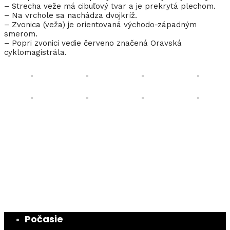
– Strecha veže má cibuľový tvar a je prekrytá plechom.
– Na vrchole sa nachádza dvojkríž.
– Zvonica (veža) je orientovaná východo-západným
smerom.
– Popri zvonici vedie červeno značená Oravská
cyklomagistrála.
Počasie