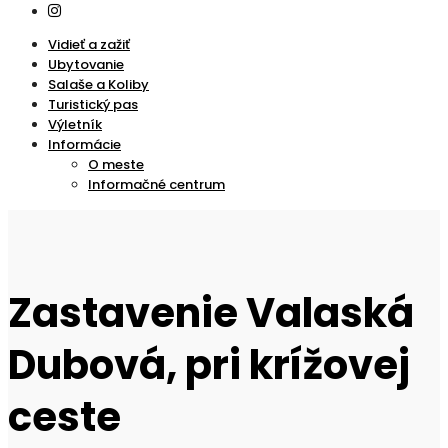
Vidieť a zažiť
Ubytovanie
Salaše a Koliby
Turistický pas
Výletník
Informácie
O meste
Informačné centrum
Zastavenie Valaská
Dubová, pri krížovej
ceste