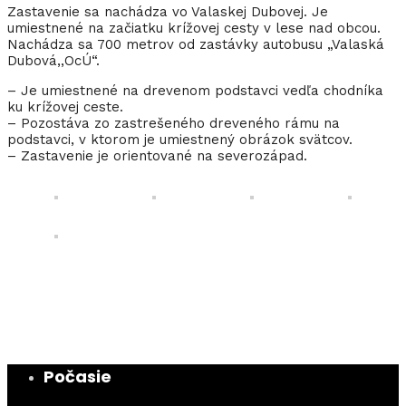
Zastavenie sa nachádza vo Valaskej Dubovej. Je
umiestnené na začiatku krížovej cesty v lese nad obcou.
Nachádza sa 700 metrov od zastávky autobusu „Valaská
Dubová,,OcÚ“.
– Je umiestnené na drevenom podstavci vedľa chodníka
ku krížovej ceste.
– Pozostáva zo zastrešeného dreveného rámu na
podstavci, v ktorom je umiestnený obrázok svätcov.
– Zastavenie je orientované na severozápad.
Počasie