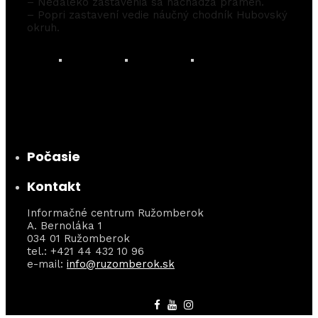
– Neďaleko zastavenia sa nachádza prameň.
– Popri zastavení vedie náučný chodník Hubovský
okruh.
Počasie
Kontakt
Informačné centrum Ružomberok
A. Bernoláka 1
034 01 Ružomberok
tel.: +421 44 432 10 96
e-mail:
info@ruzomberok.sk