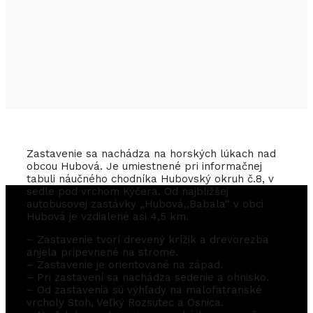
Zastavenie sa nachádza na horských lúkach nad
obcou Hubová. Je umiestnené pri informačnej
tabuli náučného chodníka Hubovský okruh č.8, v
sedle pod vrchom Kýčera. Od najbližšej
autobusovej zastávky „Hubová,,Babala“ v obci
Hubová je vzdialené asi 4,5 km.
– Zastavenie tvorí drevený krížik a drevorezba
anjela pripevnené na strome.
– Zastavenie je orientované na západ.
– Pri zastavení sa nachádza sedenie a ohnisko.
– Od zastavenia sú výhľady na malofatranské
vrcholy Stoh, Veľký Rozsutec a Osnica.