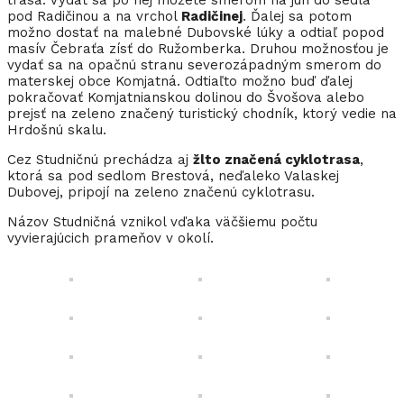
trasa. Vydať sa po nej môžete smerom na juh do sedla
pod Radičinou a na vrchol
Radičinej
. Ďalej sa potom
možno dostať na malebné Dubovské lúky a odtiaľ popod
masív Čebraťa zísť do Ružomberka. Druhou možnosťou je
vydať sa na opačnú stranu severozápadným smerom do
materskej obce Komjatná. Odtiaľto možno buď ďalej
pokračovať Komjatnianskou dolinou do Švošova alebo
prejsť na zeleno značený turistický chodník, ktorý vedie na
Hrdošnú skalu.
Cez Studničnú prechádza aj
žlto značená cyklotrasa
,
ktorá sa pod sedlom Brestová, neďaleko Valaskej
Dubovej, pripojí na zeleno značenú cyklotrasu.
Názov Studničná vznikol vďaka väčšiemu počtu
vyvierajúcich prameňov v okolí.