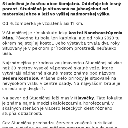
Studničná je časťou obce Komjatná. Oddeľuje ich lesný
porast. Studničná je situovaná na juhovýchod od
materskej obce a leží vo vyššej nadmorskej výške.
Od Ružomberka je vzdialená asi 11 km.
V Studničnej je rímskokatolícky
kostol Nanebovstúpenia
Pána
. Pôvodne tu bola len kaplnka, ale od roku 2020 tu
okrem nej stojí aj kostol. Jeho výstavba trvala dva roky.
Situovaný je v peknom prírodnom prostredí, neďaleko
lesa.
Najznámejšou prírodnou zaujímavosťou Studničnej sú viac
než 30 metrov vysoké vápencové skalné veže, ktoré
vytvárajú nádherné skalné mesto známe pod názvom
Sedem kostolov
. Krásne dielo prírody je situované na
nevysokom vŕšku v centre osady. Na najvyššom brale je
umiestnený dvojkríž.
Na sever od Studničnej leží masív
Hlavačky
. Táto lokalita
je známa najmä medzi skalolezcami a horolezcami. V
skalných stenách je viacero lezeckých ciest rôzneho
stupňa obtiažnosti.
Cez Studničnú prechádza červeno značená turistická