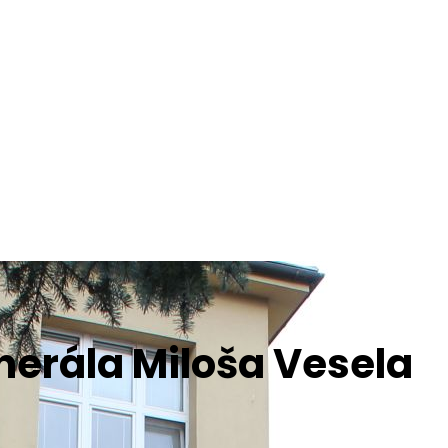
erála Miloša Vesela