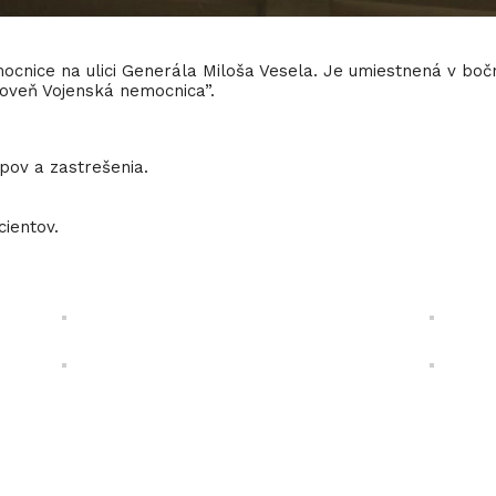
nice na ulici Generála Miloša Vesela. Je umiestnená v bočne
veň Vojenská nemocnica”.
pov a zastrešenia.
ientov.