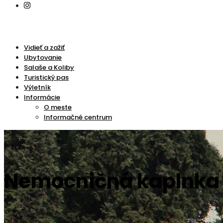
Vidieť a zažiť
Ubytovanie
Salaše a Koliby
Turistický pas
Výletník
Informácie
O meste
Informačné centrum
Nemocničná kaplnka 