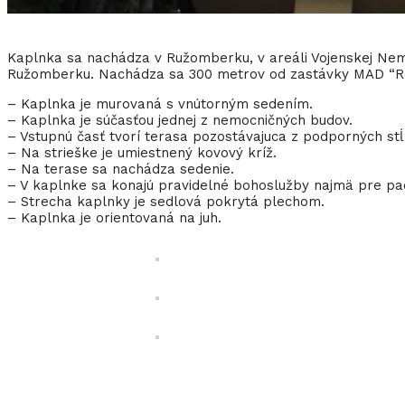
Kaplnka sa nachádza v Ružomberku, v areáli Vojenskej Nemoc
Ružomberku. Nachádza sa 300 metrov od zastávky MAD “Ro
– Kaplnka je murovaná s vnútorným sedením.
– Kaplnka je súčasťou jednej z nemocničných budov.
– Vstupnú časť tvorí terasa pozostávajuca z podporných stĺ
– Na strieške je umiestnený kovový kríž.
– Na terase sa nachádza sedenie.
– V kaplnke sa konajú pravidelné bohoslužby najmä pre pac
– Strecha kaplnky je sedlová pokrytá plechom.
– Kaplnka je orientovaná na juh.