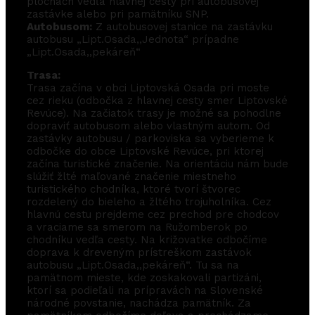
plochách vedľa hlavnej cesty pri autobusovej
zastávke alebo pri pamätníku SNP.
Autobusom:
Z autobusovej stanice na zastávku
autobusu „Lipt.Osada,,Jednota“ prípadne
„Lipt.Osada,,pekáreň“
Trasa:
Trasa začína v obci Liptovská Osada pri moste
cez rieku (odbočka z hlavnej cesty smer Liptovské
Revúce). Na začiatok trasy je možné sa pohodlne
dopraviť autobusom alebo vlastným autom. Od
zastávky autobusu / parkoviska sa vyberieme k
odbočke do obce Liptovské Revúce, pri ktorej
začína turistické značenie. Na orientáciu nám bude
slúžiť žlté maľované značenie miestneho
turistického chodníka, ktoré tvorí štvorec
rozdelený do bieleho a žltého trojuholníka. Cez
hlavnú cestu prejdeme cez prechod pre chodcov
a vraciame sa smerom na Ružomberok po
chodníku vedľa cesty. Na križovatke odbočíme
doprava k dreveným prístreškom zastávok
autobusu „Lipt.Osada,,pekáreň“. Tu sa na
pamätnom mieste, kde zoskakovali partizáni,
ktorí sa podieľali na prípravách na Slovenské
národné povstanie, nachádza pamätník. Za