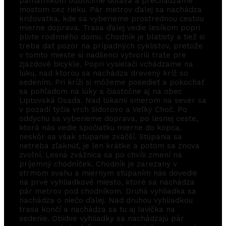
pamätníkom odbočíme doľava a prechádzame
mostom cez rieku. Pár metrov ďalej sa nachádza
križovatka, kde sa vyberieme prostrednou cestou
mierne doprava. Trasa ďalej vedie lesíkom popri
plote rodinného domu. Chodník je blatistý a tiež si
treba dať pozor na prípadných cyklistov, pretože
v tomto mieste si nadšenci vytvorili trate pre
zjazdové bicykle. Popri vysielači vchádzame na
lúku, nad ktorou sa nachádza drevený kríž so
sedením. Pri kríži si môžeme posedieť a pokochať
sa pohľadom na lúky a čiastočne aj na obec
Liptovská Osada. Nad lúkami smerom na sever sa
v pozadí týčia vrch Sidorovo a Veľký Choč. Po
oddychu sa vyberieme doprava, po lesnej ceste,
ktorá nás vedie spočiatku mierne do kopca,
neskôr sa však stúpanie zväčší. Stúpania sa
netreba zľaknúť, je len krátke a potom sa znova
zvoľní. Lesná zvážnica sa po chvíli zmení na
príjemný chodníček. Chodník je zarezaný v
strmom svahu a miernym stúpaním nás dovedie
na prvé vyhliadkové miesto, ktoré sa nachádza
pár metrov pod chodníkom. Druhá vyhliadka sa
nachádza o niečo ďalej. Nad druhou vyhliadkou
trasa končí a nachádza sa tu aj lavička na
sedenie. Obidve vyhliadky sa nachádzajú pár