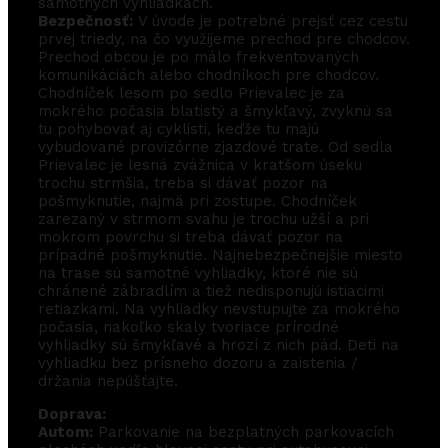
samotných vyhliadkach.
Bezpečnosť:
V úvode je potrebné prejsť cez cestu
prvej triedy, na čo využijeme prechod pre chodcov.
Prechod obcou je po málo frekventovaných
komunikáciách alebo chodníkoch pre chodcov.
Chodníček lesom po sedlo Prievalec je za
mokrého počasia blatistý a šmykľavý, zvyknú sa
tu pohybovať aj cyklisti, keďže tu majú
vybudované provizórne zjazdové trate. Od sedla
Prievalec je lesná zvážnica v kratšom úseku
trochu strmšia, treba si dávať pozor na
pošmyknutie, najmä pri zostupe. Chodníček
zarezaný v strmom svahu je trochu užší a pri
mokrom povrchu si treba dávať pozor na
prípadné pošmyknutie. Najnebezpečnejšie miesto
na trase sú samotné vyhliadky, ktoré nie sú
chránené zábradlím a tiež nedisponujú istiacimi
retiazkami. Na vyhliadky nevstupujte za mokrého
počasia, nakoľko skaly tvoriace prírodné
vyhliadky sú šmykľavé a hrozí z nich pád. Deti na
vyhliadku bez prísneho dozoru a zaistenia /
držania nepúšťajte.
Doprava:
Autom:
Parkovanie na bezplatných parkovacích