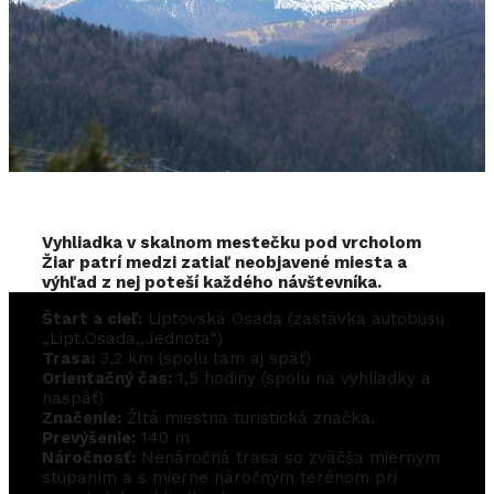
Vyhliadka v skalnom mestečku pod vrcholom
Žiar patrí medzi zatiaľ neobjavené miesta a
výhľad z nej poteší každého návštevníka.
Štart a cieľ:
Liptovská Osada (zastávka autobusu
„Lipt.Osada,,Jednota“)
Trasa:
3,2 km (spolu tam aj späť)
Orientačný čas:
1,5 hodiny (spolu na vyhliadky a
naspäť)
Značenie:
Žltá miestna turistická značka.
Prevýšenie:
140 m
Náročnosť:
Nenáročná trasa so zväčša miernym
stúpaním a s mierne náročným terénom pri