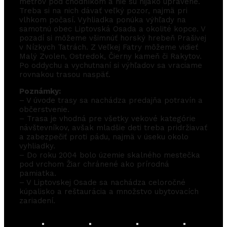
metrov pod chodníkom a nie sú nijako upravené.
Treba si na nich dávať veľký pozor, najmä pri
vlhkom počasí. Vyhliadka ponúka výhľady na
samotnú obec Liptovská Osada a okolité kopce. V
pozadí si môžeme všimnúť horský hrebeň Prašivej
v Nízkych Tatrách. Z Veľkej Fatry môžeme vidieť
Malý Zvolen, Ostredok, Čierny kameň či Rakytov.
Po oddychu a vychutnaní si výhľadov sa vraciame
rovnakou trasou naspäť.
Poznámky:
– V úvode trasy sa nachádza predajňa potravín a
občerstvenie.
– Trasa je vhodná pre všetky vekové kategórie
návštevníkov, avšak mladšie deti treba pridržiavať
a zabezpečiť proti pádu, najmä v úseku okolo
vyhliadky.
– Do roku 2004 bolo územie skalného mestečka
pod vrchom Žiar chránené ako prírodná
pamiatka.
– V Liptovskej Osade sa nachádza celoročné
kúpalisko a reštaurácia a množstvo ubytovacích
zariadení.