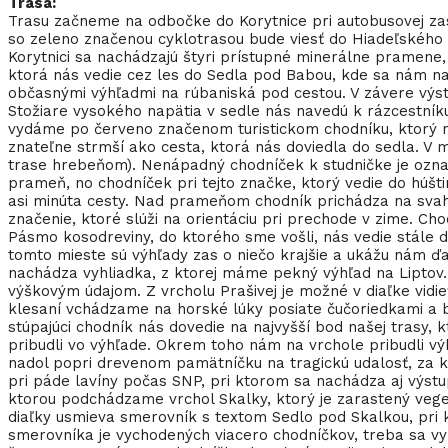
Trasa:
Trasu začneme na odbočke do Korytnice pri autobusovej za
so zeleno značenou cyklotrasou bude viesť do Hiadeľského s
Korytnici sa nachádzajú štyri prístupné minerálne pramene
ktorá nás vedie cez les do Sedla pod Babou, kde sa nám na
občasnými výhľadmi na rúbaniská pod cestou. V závere výs
Stožiare vysokého napätia v sedle nás navedú k rázcestní
vydáme po červeno značenom turistickom chodníku, ktorý ná
znateľne strmší ako cesta, ktorá nás doviedla do sedla. V 
trase hrebeňom). Nenápadný chodníček k studničke je ozna
prameň, no chodníček pri tejto značke, ktorý vedie do húš
asi minúta cesty. Nad prameňom chodník prichádza na svah
značenie, ktoré slúži na orientáciu pri prechode v zime. 
Pásmo kosodreviny, do ktorého sme vošli, nás vedie stále d
tomto mieste sú výhľady zas o niečo krajšie a ukážu nám ďa
nachádza vyhliadka, z ktorej máme pekný výhľad na Liptov.
výškovým údajom. Z vrcholu Prašivej je možné v diaľke vid
klesaní vchádzame na horské lúky posiate čučoriedkami a b
stúpajúci chodník nás dovedie na najvyšší bod našej trasy,
pribudli vo výhľade. Okrem toho nám na vrchole pribudli v
nadol popri drevenom pamätníčku na tragickú udalosť, za 
pri páde lavíny počas SNP, pri ktorom sa nachádza aj výst
ktorou podchádzame vrchol Skalky, ktorý je zarastený vege
diaľky usmieva smerovník s textom Sedlo pod Skalkou, pri
smerovníka je vychodených viacero chodníčkov, treba sa vyb