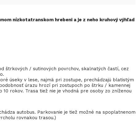
avnom nízkotatranskom hrebeni a je z neho kruhový výhľad
d štrkových / sutinových povrchov, skalnatých častí, cez
o.
oré úseky v lese, najmä pri zostupe, prechádzajú blatistým
epodobnosť úrazu hrozí pri zostupoch po štrku / kamennej
o 10 rokov. Trasa tiež nie je vhodná pre osoby zo zníženou
zachádza autobus. Parkovanie je tiež možné na spoplatnenom
vrcholu rovnakou trasou.)