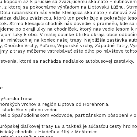
u kopcom až k prudšie sa zvažujúcemu skalnato – sutinovému
, z ktorej sa pokocháme výhľadom na Liptovskú Lúžnu. Strm
u rúbaniskom nás vedie klesajúca skalnato / sutinová zvážn
hádza ďalšou zvážnicou, ktorú len prekrižuje a pokračuje les
tatok. Strmo klesajúci chodník nás dovedie k prameňu, kde 
deme po okraji lúky na chodníček, ktorý nás vedie lesom k r
ajom lúky k obci. V malej dolinke blízko okraja obce odbočí
r minútach aj na koniec našej trasy. Najbližšia zastávka a
hy, Chočské Vrchy, Poľanu, Veporské vrchy, Západné Tatry, V
e dojmy z trasy môžeme vstrebávať ešte dlho po návšteve toht
stvenia, ktoré sa nachádza neďaleko autobusovej zastávky.
e.
yžiarska trasa.
ohorských vrchov a región Liptova od Horehronia.
 studnička s pitnou vodou.
nel o Špaňodolinskom vodovode, partizánskom pôsobení v ob
ópskej diaľkovej trasy E8 a taktiež je súčasťou cesty hrdin
stický chodník z Hiadeľa a žltý z Moštenice.