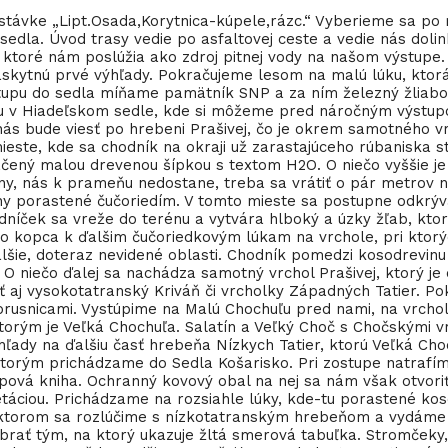
stávke „Lipt.Osada,Korytnica-kúpele,rázc.“ Vyberieme sa po
edla. Úvod trasy vedie po asfaltovej ceste a vedie nás doli
, ktoré nám poslúžia ako zdroj pitnej vody na našom výstupe
skytnú prvé výhľady. Pokračujeme lesom na malú lúku, ktorá 
tupu do sedla míňame pamätník SNP a za ním železný žliabo
ku v Hiadeľskom sedle, kde si môžeme pred náročným výstup
s bude viesť po hrebeni Prašivej, čo je okrem samotného vrc
mieste, kde sa chodník na okraji už zarastajúceho rúbaniska 
čený malou drevenou šípkou s textom H2O. O niečo vyššie j
tiny, nás k prameňu nedostane, treba sa vrátiť o pár metrov
y porastené čučoriedím. V tomto mieste sa postupne odkrývaj
Chodníček sa vreže do terénu a vytvára hlboký a úzky žľab, 
o kopca k ďalšim čučoriedkovým lúkam na vrchole, pri ktorýc
lšie, doteraz nevidené oblasti. Chodník pomedzi kosodrevinu 
 O niečo ďalej sa nachádza samotný vrchol Prašivej, ktorý 
ieť aj vysokotatranský Kriváň či vrcholky Západných Tatier.
rusnicami. Vystúpime na Malú Chochuľu pred nami, na vrchole
 ktorým je Veľká Chochuľa. Salatín a Veľký Choč s Chočskými 
ýhľady na ďalšiu časť hrebeňa Nízkych Tatier, ktorú Veľká C
ktorým prichádzame do Sedla Košarisko. Pri zostupe natrafí
upová kniha. Ochranný kovový obal na nej sa nám však otvor
táciou. Prichádzame na rozsiahle lúky, kde-tu porastené kos
 ktorom sa rozlúčime s nízkotatranským hrebeňom a vydáme 
rať tým, na ktorý ukazuje žltá smerová tabuľka. Stromčeky, 