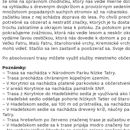
že sme na správnom chodníčku, ktorý nás vedie mierne dol
na vyhliadku s dreveným dvojkrížom a provizórnym sedením
množstvom popadaných suchých stromov až na rúbanisko. Dol
začiatku lesa z nej schádza doprava do lesa. Po chvíli prec
potrebné sa obzerať a nestratiť značky, ktorých je tu dos
trochu zablatíme a okrajom lesa k potoku. Za potokom prej
pokračujeme zvážnicou, ktorá nás vedie lesom a neskôr okr
vydáme ľavou cestičkou, ktorá nás dovedie k domom a po pá
Veľkú Fatru, Malú Fatru, Starohorské vrchy, Kremnické vrc
mohli vidieť. Stačilo sa len zastaviť a poobzerať sa. Svoj
Po absolvovaní trasy môžete využiť služby miestneho občer
Poznámky:
– Trasa sa nachádza v Národnom Parku Nízke Tatry.
– Trasa prechádza chráneným kúpeľným územím.
– V Korytnici sa nachádza platené parkovisko a občerstveni
– V areáli Korytnice sa nachádza pamätník SNP.
– Trasa z Korytnice do Hiadeľského sedla je využívaná ako l
– Hiadeľské sedlo oddeľuje pohorie Nízkych Tatier od Star
– V Hiadeľskom sedle, asi 100 m od prístreška, sa nachádza
– V Hiadeľskom sedle sa nachádza drevený kríž, náučný pa
Tatry.
– Trasa hrebeňom po červeno značenej trase je súčasťou eur
– V Hiadeľskom sedle sa k trase pripája modro značený turi