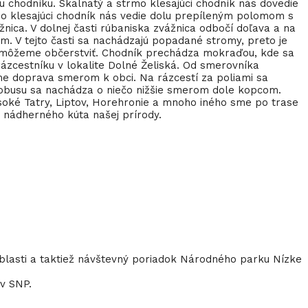
 chodníku. Skalnatý a strmo klesajúci chodník nás dovedie
o klesajúci chodník nás vedie dolu prepíleným polomom s
ica. V dolnej časti rúbaniska zvážnica odbočí doľava a na
om. V tejto časti sa nachádzajú popadané stromy, preto je
sa môžeme občerstviť. Chodník prechádza mokraďou, kde sa
ázcestníku v lokalite Dolné Želiská. Od smerovníka
me doprava smerom k obci. Na rázcestí za poliami sa
utobusu sa nachádza o niečo nižšie smerom dole kopcom.
ysoké Tatry, Liptov, Horehronie a mnoho iného sme po trase
o nádherného kúta našej prírody.
lasti a taktiež návštevný poriadok Národného parku Nízke
ov SNP.