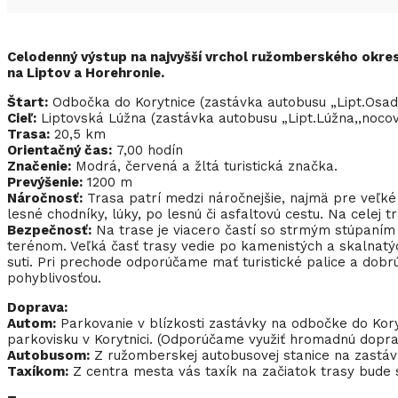
Celodenný výstup na najvyšší vrchol ružomberského okres
na Liptov a Horehronie.
Štart:
Odbočka do Korytnice (zastávka autobusu „Lipt.Osada
Cieľ:
Liptovská Lúžna (zastávka autobusu „Lipt.Lúžna,,noco
Trasa:
20,5 km
Orientačný čas:
7,00 hodín
Značenie:
Modrá, červená a žltá turistická značka.
Prevýšenie:
1200 m
Náročnosť:
Trasa patrí medzi náročnejšie, najmä pre veľké 
lesné chodníky, lúky, po lesnú či asfaltovú cestu. Na celej 
Bezpečnosť:
Na trase je viacero častí so strmým stúpaním 
terénom. Veľká časť trasy vedie po kamenistých a skalnatý
suti. Pri prechode odporúčame mať turistické palice a dobr
pohyblivosťou.
Doprava:
Autom:
Parkovanie v blízkosti zastávky na odbočke do Kory
parkovisku v Korytnici. (Odporúčame využiť hromadnú doprav
Autobusom:
Z ružomberskej autobusovej stanice na zastávk
Taxíkom:
Z centra mesta vás taxík na začiatok trasy bude 