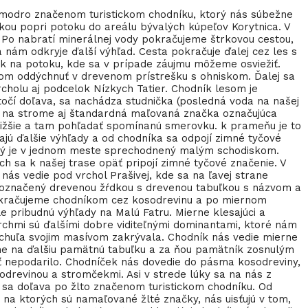
 modro značenom turistickom chodníku, ktorý nás súbežne
nkou popri potoku do areálu bývalých kúpeľov Korytnica. V
. Po nabratí minerálnej vody pokračujeme štrkovou cestou,
nám odkryje ďalší výhľad. Cesta pokračuje ďalej cez les s
k na potoku, kde sa v prípade záujmu môžeme osviežiť.
om oddýchnuť v drevenom prístrešku s ohniskom. Ďalej sa
holu aj podcelok Nízkych Tatier. Chodník lesom je
stočí doľava, sa nachádza studnička (posledná voda na našej
e na strome aj štandardná maľovaná značka označujúca
 nižšie a tam pohľadať spomínanú smerovku. k prameňu je to
ú ďalšie výhľady a od chodníka sa odpojí zimné tyčové
ktorý je v jednom meste sprechodnený malým schodiskom.
h sa k našej trase opäť pripojí zimné tyčové značenie. V
nás vedie pod vrchol Prašivej, kde sa na ľavej strane
je označený drevenou žŕdkou s drevenou tabuľkou s názvom a
 Pokračujeme chodníkom cez kosodrevinu a po miernom
 pribudnú výhľady na Malú Fatru. Mierne klesajúci a
vrchmi sú ďalšími dobre viditeľnými dominantami, ktoré nám
hochuľa svojim masívom zakrývala. Chodník nás vedie mierne
me na ďalšiu pamätnú tabuľku a za ňou pamätník zosnulým
iť nepodarilo. Chodníček nás dovedie do pásma kosodreviny,
odrevinou a stromčekmi. Asi v strede lúky sa na nás z
sa doľava po žlto značenom turistickom chodníku. Od
na ktorých sú namaľované žlté značky, nás uisťujú v tom,