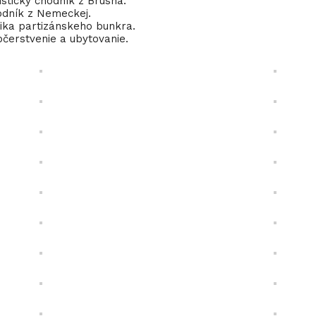
istický chodník z Brusna.
hodník z Nemeckej.
ika partizánskeho bunkra.
bčerstvenie a ubytovanie.