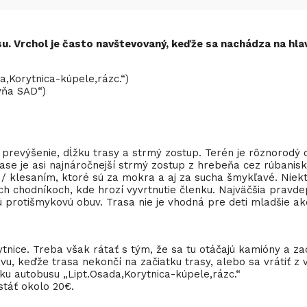
u. Vrchol je často navštevovaný, keďže sa nachádza na hl
,Korytnica-kúpele,rázc.“)
vňa SAD“)
prevýšenie, dĺžku trasy a strmý zostup. Terén je rôznorodý o
trase je asi najnáročnejší strmý zostup z hrebeňa cez rúbanisk
/ klesaním, ktoré sú za mokra a aj za sucha šmykľavé. Niekt
ch chodníkoch, kde hrozí vyvrtnutie členku. Najväčšia pravd
ú protišmykovú obuv. Trasa nie je vhodná pre deti mladšie ak
tnice. Treba však rátať s tým, že sa tu otáčajú kamióny a 
u, keďže trasa nekončí na začiatku trasy, alebo sa vrátiť z 
u autobusu „Lipt.Osada,Korytnica-kúpele,rázc.“
stáť okolo 20€.