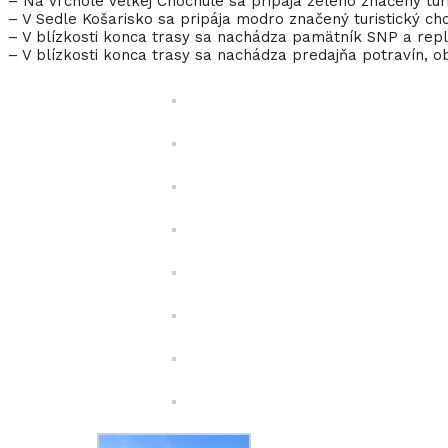
– Na vrchole Veľkej Chochule sa pripája zeleno značený tur
– V Sedle Košarisko sa pripája modro značený turistický c
– V blízkosti konca trasy sa nachádza pamätník SNP a repl
– V blízkosti konca trasy sa nachádza predajňa potravín, o