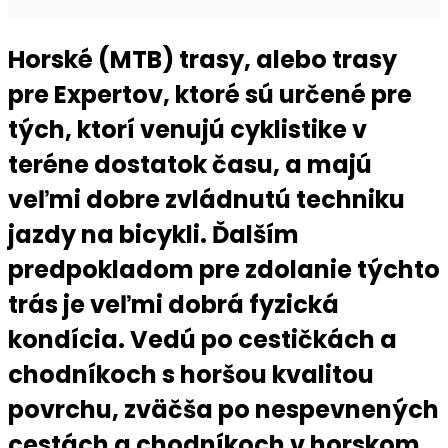
Horské (MTB) trasy, alebo trasy
pre Expertov, ktoré sú určené pre
tých, ktorí venujú cyklistike v
teréne dostatok času, a majú
veľmi dobre zvládnutú techniku
jazdy na bicykli. Ďalším
predpokladom pre zdolanie týchto
trás je veľmi dobrá fyzická
kondícia. Vedú po cestičkách a
chodníkoch s horšou kvalitou
povrchu, zväčša po nespevnených
cestách a chodníkoch v horskom