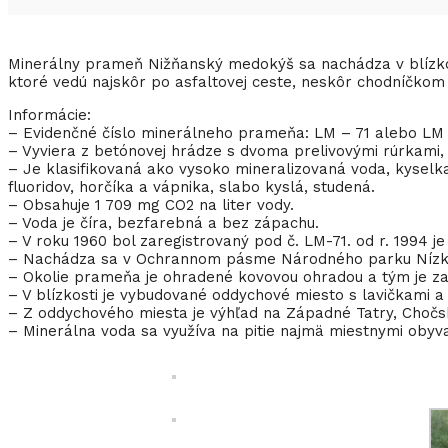
Minerálny prameň Nižňanský medokýš sa nachádza v blízkos
ktoré vedú najskôr po asfaltovej ceste, neskôr chodníčkom
Informácie:
– Evidenčné číslo minerálneho prameňa: LM – 71 alebo LM
– Vyviera z betónovej hrádze s dvoma prelivovými rúrkami,
– Je klasifikovaná ako vysoko mineralizovaná voda, kyselk
fluoridov, horčíka a vápnika, slabo kyslá, studená.
– Obsahuje 1 709 mg CO2 na liter vody.
– Voda je číra, bezfarebná a bez zápachu.
– V roku 1960 bol zaregistrovaný pod č. LM-71. od r. 1994 je
– Nachádza sa v Ochrannom pásme Národného parku Nízke
– Okolie prameňa je ohradené kovovou ohradou a tým je z
– V blízkosti je vybudované oddychové miesto s lavičkami a
– Z oddychového miesta je výhľad na Západné Tatry, Chočsk
– Minerálna voda sa využíva na pitie najmä miestnymi obyva