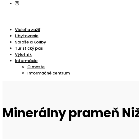
Vidieť a zažiť
Ubytovanie
Salaše a Koliby
Turistický pas
Výletník
Informácie
O meste
Informačné centrum
Minerálny prameň Ni