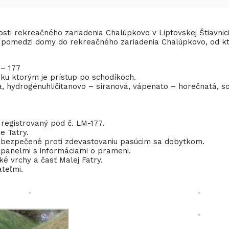
ti rekreačného zariadenia Chalúpkovo v Liptovskej Štiavnic
 pomedzi domy do rekreačného zariadenia Chalúpkovo, od kto
 – 177
 ku ktorým je prístup po schodíkoch.
a, hydrogénuhličitanovo – síranová, vápenato – horečnatá, s
 registrovaný pod č. LM-177.
 Tatry.
abezpečené proti zdevastovaniu pasúcim sa dobytkom.
 panelmi s informáciami o prameni.
é vrchy a časť Malej Fatry.
teľmi.