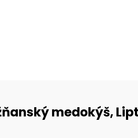
žňanský medokýš, Lipt