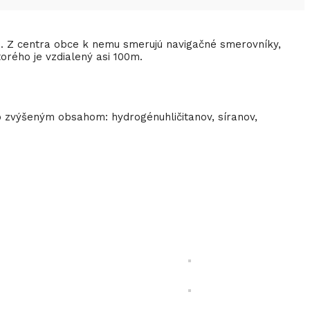
i. Z centra obce k nemu smerujú navigačné smerovníky,
rého je vzdialený asi 100m.
o zvýšeným obsahom: hydrogénuhličitanov, síranov,