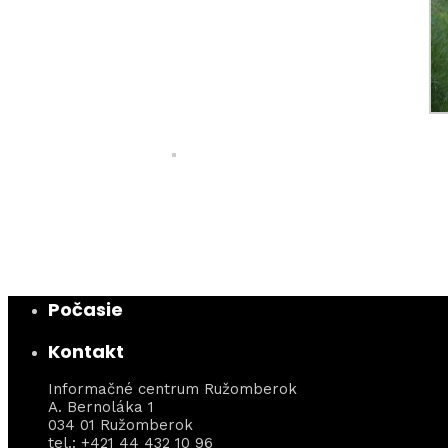
Počasie
Kontakt
Informačné centrum Ružomberok
A. Bernoláka 1
034 01 Ružomberok
tel.: +421 44 432 10 96