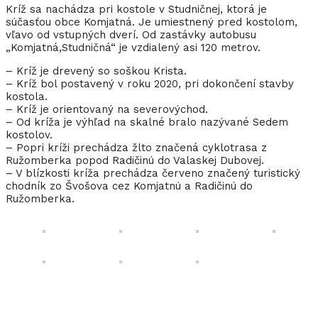
Kríž sa nachádza pri kostole v Studničnej, ktorá je
súčasťou obce Komjatná. Je umiestnený pred kostolom,
vľavo od vstupných dverí. Od zastávky autobusu
„Komjatná,Studničná“ je vzdialený asi 120 metrov.
– Kríž je drevený so soškou Krista.
– Kríž bol postavený v roku 2020, pri dokončení stavby
kostola.
– Kríž je orientovaný na severovýchod.
– Od kríža je výhľad na skalné bralo nazývané Sedem
kostolov.
– Popri kríži prechádza žlto značená cyklotrasa z
Ružomberka popod Radičinú do Valaskej Dubovej.
– V blízkosti kríža prechádza červeno značený turistický
chodník zo Švošova cez Komjatnú a Radičinú do
Ružomberka.