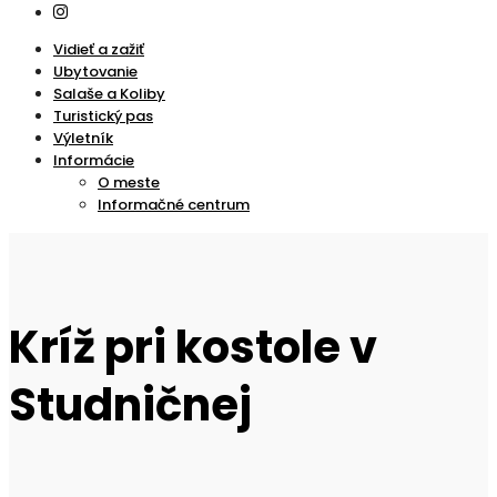
Vidieť a zažiť
Ubytovanie
Salaše a Koliby
Turistický pas
Výletník
Informácie
O meste
Informačné centrum
Kríž pri kostole v
Studničnej