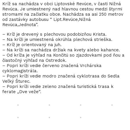
Kríž sa nachádza v obci Liptovské Revúce, v časti Nižná
Revúca. Je umiestnený nad hlavnou cestou medzi štyrmi
stromami na začiatku obce. Nachádza sa asi 250 metrov
od zastávky autobusu “ Lipt.Revúce,Nižná
Revúca,Jednota”.
– Kríž je drevený s plechovou podobizňou Krista.
– Na kríži je umiestnená okrúhla plechová strieška.
– Kríž je orientovaný na juh.
– Na kríži sa nachádza držiak na kvety alebo kahance.
– Od kríža je výhľad na Končitú so zjazdovkami pod ňou a
čiastočný výhľad na Ostredok.
– Popri kríži vedie červeno značená Vrchárska
cyklomagistrála.
– Popri kríži vedie modro značená cyklotrasa do Sedla
Veľký Šturec.
– Popri kríži vedie zeleno značená turistická trasa k
ferate „Dve veže“.