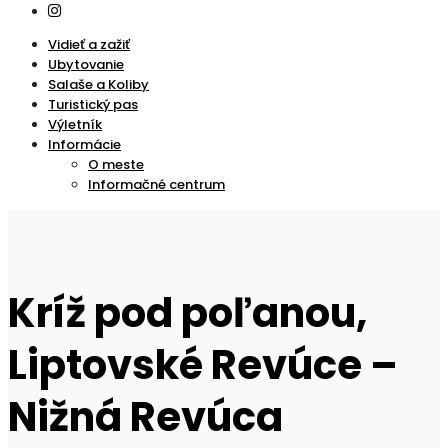
Vidieť a zažiť
Ubytovanie
Salaše a Koliby
Turistický pas
Výletník
Informácie
O meste
Informačné centrum
Kríž pod poľanou,
Liptovské Revúce –
Nižná Revúca