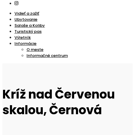
Vidieť a zažiť
Ubytovanie
Salaše a Koliby
Turistický pas
Výletník
Informácie
O meste
Informačné centrum
Kríž nad Červenou
skalou, Černová