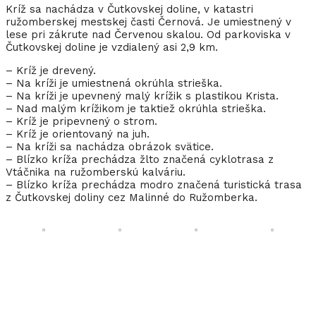
Kríž sa nachádza v Čutkovskej doline, v katastri
ružomberskej mestskej časti Černová. Je umiestnený v
lese pri zákrute nad Červenou skalou. Od parkoviska v
Čutkovskej doline je vzdialený asi 2,9 km.
– Kríž je drevený.
– Na kríži je umiestnená okrúhla strieška.
– Na kríži je upevnený malý krížik s plastikou Krista.
– Nad malým krížikom je taktiež okrúhla strieška.
– Kríž je pripevnený o strom.
– Kríž je orientovaný na juh.
– Na kríži sa nachádza obrázok svätice.
– Blízko kríža prechádza žlto značená cyklotrasa z
Vtáčnika na ružomberskú kalváriu.
– Blízko kríža prechádza modro značená turistická trasa
z Čutkovskej doliny cez Malinné do Ružomberka.