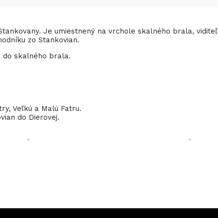
Stankovany. Je umiestnený na vrchole skalného brala, vidite
hodníku zo Stankovian.
 do skalného brala.
ry, Veľkú a Malú Fatru.
vian do Dierovej.