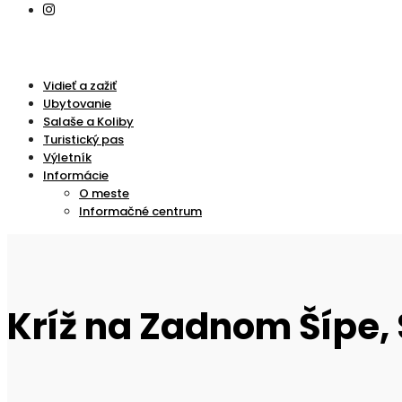
Vidieť a zažiť
Ubytovanie
Salaše a Koliby
Turistický pas
Výletník
Informácie
O meste
Informačné centrum
Kríž na Zadnom Šípe,