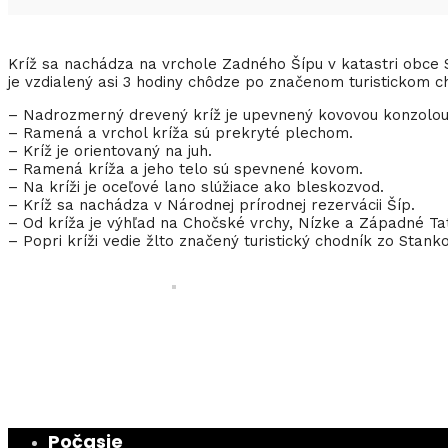
Kríž sa nachádza na vrchole Zadného Šípu v katastri obce 
je vzdialený asi 3 hodiny chôdze po značenom turistickom c
– Nadrozmerný drevený kríž je upevnený kovovou konzolou
– Ramená a vrchol kríža sú prekryté plechom.
– Kríž je orientovaný na juh.
– Ramená kríža a jeho telo sú spevnené kovom.
– Na kríži je oceľové lano slúžiace ako bleskozvod.
– Kríž sa nachádza v Národnej prírodnej rezervácii Šíp.
– Od kríža je výhľad na Chočské vrchy, Nízke a Západné Tat
– Popri kríži vedie žlto značený turistický chodník zo Stanko
Počasie