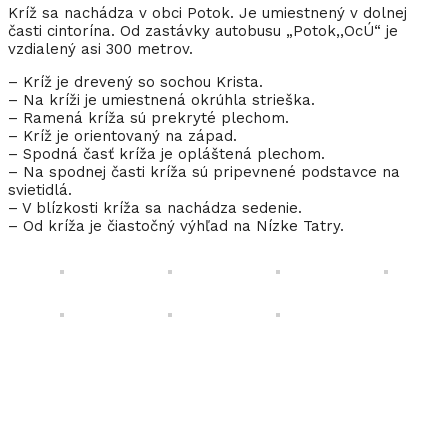
Kríž sa nachádza v obci Potok. Je umiestnený v dolnej
časti cintorína. Od zastávky autobusu „Potok,,OcÚ“ je
vzdialený asi 300 metrov.
– Kríž je drevený so sochou Krista.
– Na kríži je umiestnená okrúhla strieška.
– Ramená kríža sú prekryté plechom.
– Kríž je orientovaný na západ.
– Spodná časť kríža je opláštená plechom.
– Na spodnej časti kríža sú pripevnené podstavce na
svietidlá.
– V blízkosti kríža sa nachádza sedenie.
– Od kríža je čiastočný výhľad na Nízke Tatry.