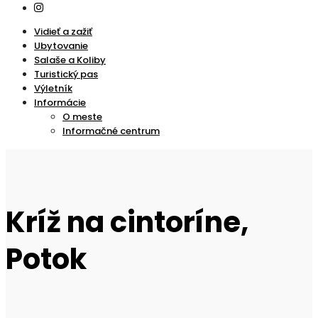
Vidieť a zažiť
Ubytovanie
Salaše a Koliby
Turistický pas
Výletník
Informácie
O meste
Informačné centrum
Kríž na cintoríne,
Potok