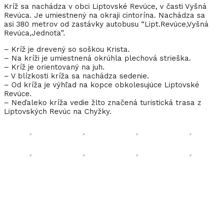
Kríž sa nachádza v obci Liptovské Revúce, v časti Vyšná
Revúca. Je umiestnený na okraji cintorína. Nachádza sa
asi 380 metrov od zastávky autobusu “Lipt.Revúce,Vyšná
Revúca,Jednota”.
– Kríž je drevený so soškou Krista.
– Na kríži je umiestnená okrúhla plechová strieška.
– Kríž je orientovaný na juh.
– V blízkosti kríža sa nachádza sedenie.
– Od kríža je výhľad na kopce obkolesujúce Liptovské
Revúce.
– Neďaleko kríža vedie žlto značená turistická trasa z
Liptovských Revúc na Chyžky.