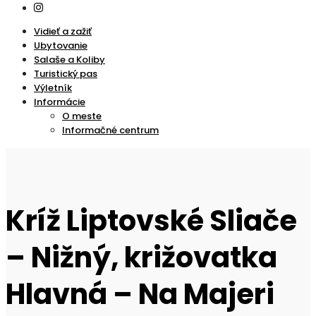
Vidieť a zažiť
Ubytovanie
Salaše a Koliby
Turistický pas
Výletník
Informácie
O meste
Informačné centrum
Kríž Liptovské Sliače
– Nižný, križovatka
Hlavná – Na Majeri