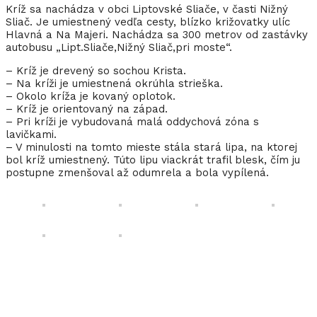
Kríž sa nachádza v obci Liptovské Sliače, v časti Nižný
Sliač. Je umiestnený vedľa cesty, blízko križovatky ulíc
Hlavná a Na Majeri. Nachádza sa 300 metrov od zastávky
autobusu „Lipt.Sliače,Nižný Sliač,pri moste“.
– Kríž je drevený so sochou Krista.
– Na kríži je umiestnená okrúhla strieška.
– Okolo kríža je kovaný oplotok.
– Kríž je orientovaný na západ.
– Pri kríži je vybudovaná malá oddychová zóna s
lavičkami.
– V minulosti na tomto mieste stála stará lipa, na ktorej
bol kríž umiestnený. Túto lipu viackrát trafil blesk, čím ju
postupne zmenšoval až odumrela a bola vypílená.