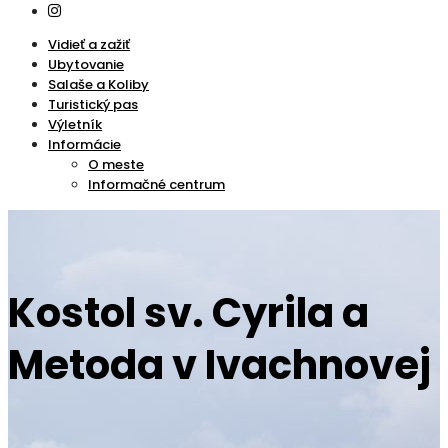
Vidieť a zažiť
Ubytovanie
Salaše a Koliby
Turistický pas
Výletník
Informácie
O meste
Informačné centrum
Kostol sv. Cyrila a
Metoda v Ivachnovej