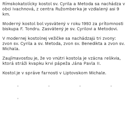
Rímskokatolícky kostol sv. Cyrila a Metoda sa nachádza v
obci Ivachnová, z centra Ružomberka je vzdialený asi 9
km.
Moderný kostol bol vysvätený v roku 1993 za prítomnosti
biskupa F. Tondru. Zasvätený je sv. Cyrilovi a Metodovi.
V modernej kostolnej vežičke sa nachádzajú tri zvony:
zvon sv. Cyrila a sv. Metoda, zvon sv. Benedikta a zvon sv.
Michala.
Zaujímavosťou je, že vo vnútri kostola je vzácna relikvia,
ktorá stráži kvapku krvi pápeža Jána Pavla II.
Kostol je v správe farnosti v Liptovskom Michale.