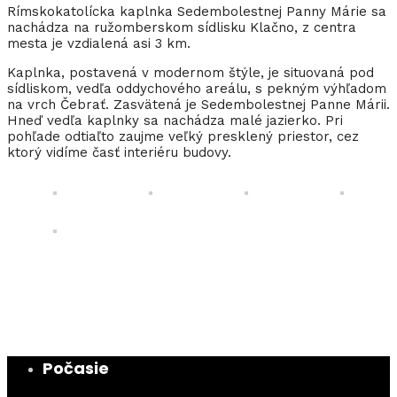
Rímskokatolícka kaplnka Sedembolestnej Panny Márie sa
nachádza na ružomberskom sídlisku Klačno, z centra
mesta je vzdialená asi 3 km.
Kaplnka, postavená v modernom štýle, je situovaná pod
sídliskom, vedľa oddychového areálu, s pekným výhľadom
na vrch Čebrať. Zasvätená je Sedembolestnej Panne Márii.
Hneď vedľa kaplnky sa nachádza malé jazierko. Pri
pohľade odtiaľto zaujme veľký presklený priestor, cez
ktorý vidíme časť interiéru budovy.
Počasie