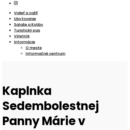
Vidieť a zažiť
Ubytovanie
Salaše a Koliby
Turistický pas
Výletník
Informácie
O meste
Informačné centrum
Kaplnka
Sedembolestnej
Panny Márie v