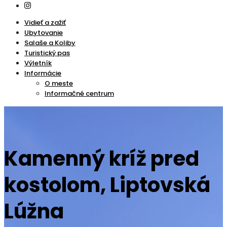
Vidieť a zažiť
Ubytovanie
Salaše a Koliby
Turistický pas
Výletník
Informácie
O meste
Informačné centrum
Kamenný kríž pred
kostolom, Liptovská
Lúžna