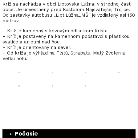
Kríž sa nachádza v obci Liptovská Lúžna, v strednej časti
obce. Je umiestnený pred Kostolom Najsvätejšej Trojice.
Od zastávky autobusu „Lipt.Lúžna,,MŠ“ je vzdialený asi 150
metrov.
– Kríž je kamenný s kovovým odliatkom Krista.
– Kríž je postavený na kamennom podstavci s plastikou
svätice a anjelmi nad ňou.
– Kríž je orientovaný na sever.
– Od kríža je výhľad na Tlstú, Strapatú, Malý Zvolen a
Veľkú hoľu.
Počasie