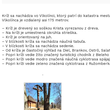
Kríž sa nachádza vo Vlkolínci, ktorý patrí do katastra mes
Vlkolínca je vzdialený asi 175 metrov.
– Kríž je drevený so soškou Krista vyrezanou z dreva.
– Na kríži je umiestnená okrúhla strieška.
– Kríž je orientovaný na juh.
– V blízkosti kríža sa nachádza náučná tabuľa.
– V blízkosti kríža sa nachádza sedenie.
– Od kríža je čiastočný výhľad na Diel, Brankov, Ostrô, Salat
– Popri kríži vedie žlto značený turistický chodník z Biele
– Popri kríži vedie modro značená náučná cyklotrasa spájajú
– Popri kríži vedie zeleno značená cyklotrasa z Ružomberka