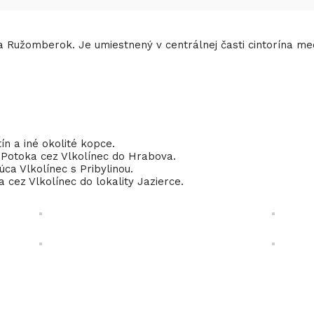
ta Ružomberok. Je umiestnený v centrálnej časti cintorína me
ín a iné okolité kopce.
ho Potoka cez Vlkolínec do Hrabova.
ca Vlkolínec s Pribylinou.
 cez Vlkolínec do lokality Jazierce.