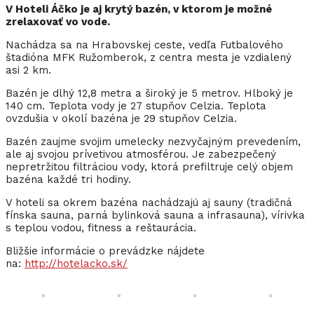
V Hoteli Áčko je aj krytý bazén, v ktorom je možné
zrelaxovať vo vode.
Nachádza sa na Hrabovskej ceste, vedľa Futbalového
štadióna MFK Ružomberok, z centra mesta je vzdialený
asi 2 km.
Bazén je dlhý 12,8 metra a široký je 5 metrov. Hlboký je
140 cm. Teplota vody je 27 stupňov Celzia. Teplota
ovzdušia v okolí bazéna je 29 stupňov Celzia.
Bazén zaujme svojim umelecky nezvyčajným prevedením,
ale aj svojou prívetivou atmosférou. Je zabezpečený
nepretržitou filtráciou vody, ktorá prefiltruje celý objem
bazéna každé tri hodiny.
V hoteli sa okrem bazéna nachádzajú aj sauny (tradičná
fínska sauna, parná bylinková sauna a infrasauna), vírivka
s teplou vodou, fitness a reštaurácia.
Bližšie informácie o prevádzke nájdete
na:
http://hotelacko.sk/