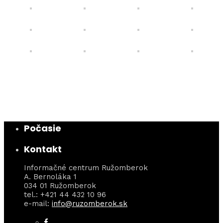
Počasie
Kontakt
Informačné centrum Ružomberok
A. Bernoláka 1
034 01 Ružomberok
tel.: +421 44 432 10 96
e-mail:
info@ruzomberok.sk