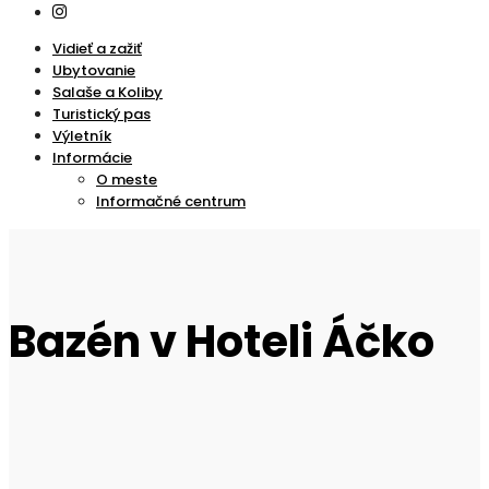
Vidieť a zažiť
Ubytovanie
Salaše a Koliby
Turistický pas
Výletník
Informácie
O meste
Informačné centrum
Bazén v Hoteli Áčko