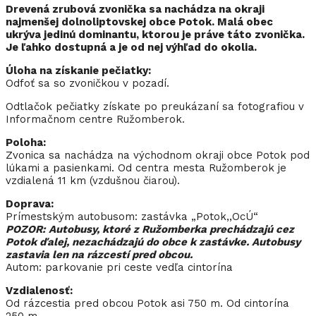
Drevená zrubová zvonička sa nachádza na okraji
najmenšej dolnoliptovskej obce Potok. Malá obec
ukrýva jedinú dominantu, ktorou je práve táto zvonička.
Je ľahko dostupná a je od nej výhľad do okolia.
Úloha na získanie pečiatky:
Odfoť sa so zvoničkou v pozadí.
Odtlačok pečiatky získate po preukázaní sa fotografiou v
Informačnom centre Ružomberok.
Poloha:
Zvonica sa nachádza na východnom okraji obce Potok pod
lúkami a pasienkami. Od centra mesta Ružomberok je
vzdialená 11 km (vzdušnou čiarou).
Doprava:
Prímestským autobusom: zastávka „Potok,,OcÚ“
POZOR: Autobusy, ktoré z Ružomberka prechádzajú cez
Potok ďalej, nezachádzajú do obce k zastávke. Autobusy
zastavia len na rázcestí pred obcou.
Autom: parkovanie pri ceste vedľa cintorína
Vzdialenosť:
Od rázcestia pred obcou Potok asi 750 m. Od cintorína