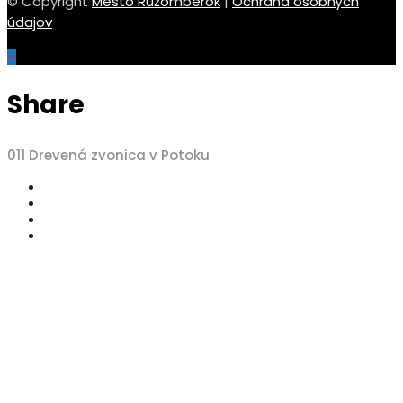
© Copyright
Mesto Ružomberok
|
Ochrana osobných
údajov
Share
011 Drevená zvonica v Potoku