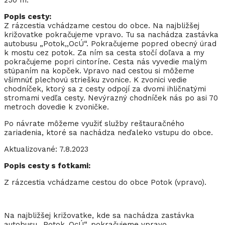
250 m.
Popis cesty:
Z rázcestia vchádzame cestou do obce. Na najbližšej
križovatke pokračujeme vpravo. Tu sa nachádza zastávka
autobusu „Potok,,OcÚ“. Pokračujeme popred obecný úrad
k mostu cez potok. Za ním sa cesta stočí doľava a my
pokračujeme popri cintoríne. Cesta nás vyvedie malým
stúpaním na kopček. Vpravo nad cestou si môžeme
všimnúť plechovú striešku zvonice. K zvonici vedie
chodníček, ktorý sa z cesty odpojí za dvomi ihličnatými
stromami vedľa cesty. Nevýrazný chodníček nás po asi 70
metroch dovedie k zvoničke.
Po návrate môžeme využiť služby reštauračného
zariadenia, ktoré sa nachádza neďaleko vstupu do obce.
Aktualizované: 7.8.2023
Popis cesty s fotkami:
Z rázcestia vchádzame cestou do obce Potok (vpravo).
Na najbližšej križovatke, kde sa nachádza zastávka
autobusu „Potok,,OcÚ“, pokračujeme vpravo.