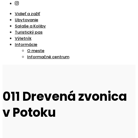
Vidieť a zažiť
Ubytovanie
Salaše a Koliby
Turistický pas
Výletník
Informácie
O meste
Informačné centrum
011 Drevená zvonica
v Potoku