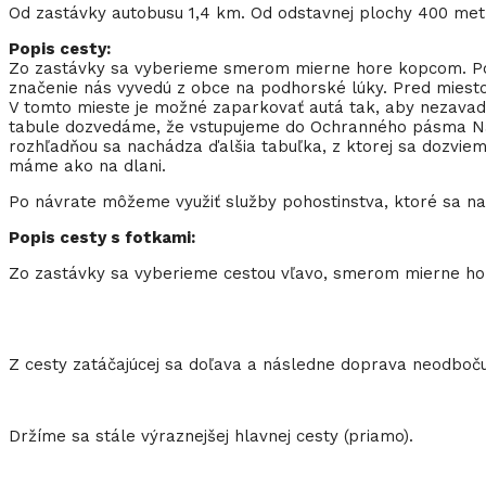
Od zastávky autobusu 1,4 km. Od odstavnej plochy 400 met
Popis cesty:
Zo zastávky sa vyberieme smerom mierne hore kopcom. Po c
značenie nás vyvedú z obce na podhorské lúky. Pred miest
V tomto mieste je možné zaparkovať autá tak, aby nezavadz
tabule dozvedáme, že vstupujeme do Ochranného pásma Nár
rozhľadňou sa nachádza ďalšia tabuľka, z ktorej sa dozvie
máme ako na dlani.
Po návrate môžeme využiť služby pohostinstva, ktoré sa na
Popis cesty s fotkami:
Zo zastávky sa vyberieme cestou vľavo, smerom mierne hor
Z cesty zatáčajúcej sa doľava a následne doprava neodbo
Držíme sa stále výraznejšej hlavnej cesty (priamo).