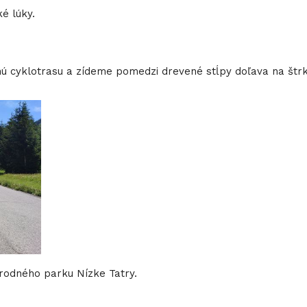
é lúky.
ú cyklotrasu a zídeme pomedzi drevené stĺpy doľava na štrk
odného parku Nízke Tatry.