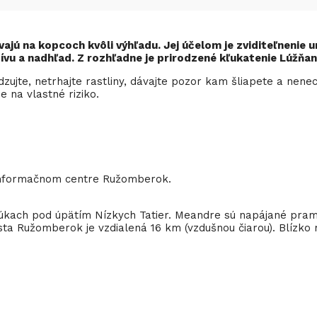
vajú na kopcoch kvôli výhľadu. Jej účelom je zviditeľneni
vu a nadhľad. Z rozhľadne je prirodzené kľukatenie Lúžňank
ujte, netrhajte rastliny, dávajte pozor kam šliapete a nenecháv
 na vlastné riziko.
 Informačnom centre Ružomberok.
lúkach pod úpätím Nízkych Tatier. Meandre sú napájané pra
sta Ružomberok je vzdialená 16 km (vzdušnou čiarou). Blíz