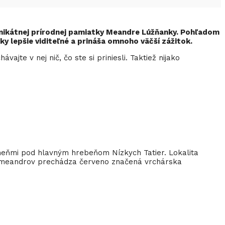
e unikátnej prírodnej pamiatky Meandre Lúžňanky. Pohľadom
y lepšie viditeľné a prináša omnoho väčší zážitok.
ajte v nej nič, čo ste si priniesli. Taktiež nijako
meňmi pod hlavným hrebeňom Nízkych Tatier. Lokalita
ko meandrov prechádza červeno značená vrchárska