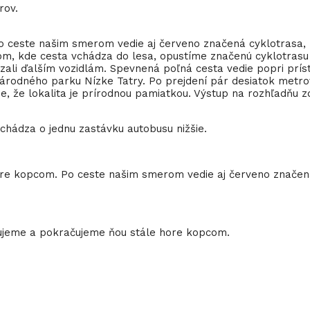
rov.
este našim smerom vedie aj červeno značená cyklotrasa, kto
om, kde cesta vchádza do lesa, opustíme značenú cyklotrasu
ali ďalším vozidlám. Spevnená poľná cesta vedie popri príst
odného parku Nízke Tatry. Po prejdení pár desiatok metrov
me, že lokalita je prírodnou pamiatkou. Výstup na rozhľadň
chádza o jednu zastávku autobusu nižšie.
e kopcom. Po ceste našim smerom vedie aj červeno značená 
čujeme a pokračujeme ňou stále hore kopcom.