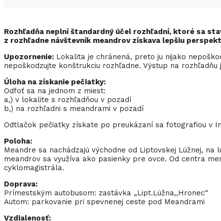
Rozhľadňa neplní štandardný účel rozhľadní, ktoré sa sta
z rozhľadne návštevník meandrov získava lepšiu perspektí
Upozornenie:
Lokalita je chránená, preto ju nijako nepoškodz
nepoškodzujte konštrukciu rozhľadne. Výstup na rozhľadňu je
Úloha na získanie pečiatky:
Odfoť sa na jednom z miest:
a,) v lokalite s rozhľadňou v pozadí
b,) na rozhľadni s meandrami v pozadí
Odtlačok pečiatky získate po preukázaní sa fotografiou v
Poloha:
Meandre sa nachádzajú východne od Liptovskej Lúžnej, na 
meandrov sa využíva ako pasienky pre ovce. Od centra me
cyklomagistrála.
Doprava:
Prímestským autobusom: zastávka „Lipt.Lúžna,,Hronec“
Autom: parkovanie pri spevnenej ceste pod Meandrami
Vzdialenosť: