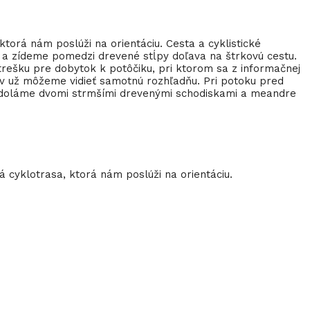
rá nám poslúži na orientáciu. Cesta a cyklistické
 a zídeme pomedzi drevené stĺpy doľava na štrkovú cestu.
rešku pre dobytok k potôčiku, pri ktorom sa z informačnej
 už môžeme vidieť samotnú rozhľadňu. Pri potoku pred
u zdoláme dvomi strmšími drevenými schodiskami a meandre
cyklotrasa, ktorá nám poslúži na orientáciu.