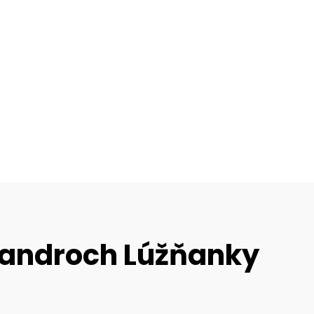
androch Lúžňanky