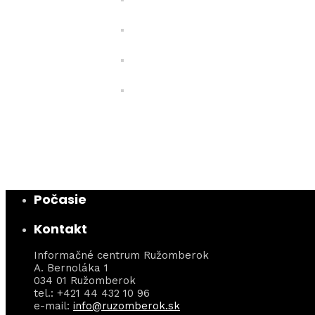
Počasie
Kontakt
Informačné centrum Ružomberok
A. Bernoláka 1
034 01 Ružomberok
tel.: +421 44 432 10 96
e-mail:
info@ruzomberok.sk