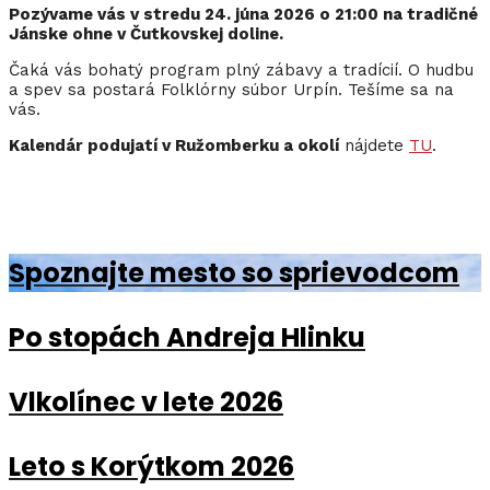
Pozývame vás v stredu 24. júna 2026 o 21:00 na tradičné
Jánske ohne v Čutkovskej doline.
Čaká vás bohatý program plný zábavy a tradícií. O hudbu
a spev sa postará Folklórny súbor Urpín. Tešíme sa na
vás.
Kalendár podujatí v Ružomberku a okolí
nájdete
TU
.
Spoznajte mesto so sprievodcom
Po stopách Andreja Hlinku
Vlkolínec v lete 2026
Leto s Korýtkom 2026