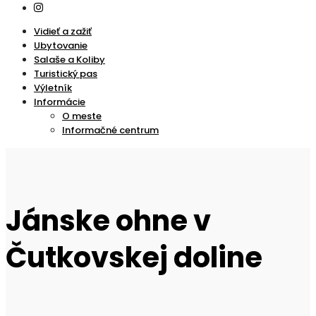
Vidieť a zažiť
Ubytovanie
Salaše a Koliby
Turistický pas
Výletník
Informácie
O meste
Informačné centrum
Jánske ohne v
Čutkovskej doline