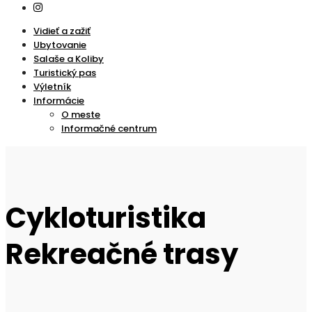
Vidieť a zažiť
Ubytovanie
Salaše a Koliby
Turistický pas
Výletník
Informácie
O meste
Informačné centrum
Cykloturistika
Rekreačné trasy