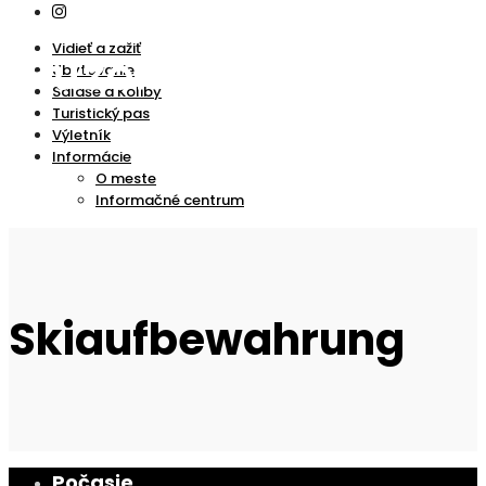
Vidieť a zažiť
Ubytovanie
Salaše a Koliby
Turistický pas
Výletník
Informácie
O meste
Informačné centrum
Skiaufbewahrung
Počasie