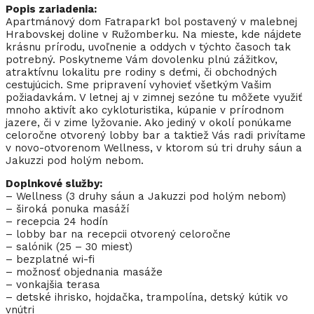
Popis zariadenia:
Apartmánový dom Fatrapark1 bol postavený v malebnej
Hrabovskej doline v Ružomberku. Na mieste, kde nájdete
krásnu prírodu, uvoľnenie a oddych v týchto časoch tak
potrebný. Poskytneme Vám dovolenku plnú zážitkov,
atraktívnu lokalitu pre rodiny s deťmi, či obchodných
cestujúcich. Sme pripravení vyhovieť všetkým Vašim
požiadavkám. V letnej aj v zimnej sezóne tu môžete využiť
mnoho aktivít ako cykloturistika, kúpanie v prírodnom
jazere, či v zime lyžovanie. Ako jediný v okolí ponúkame
celoročne otvorený lobby bar a taktiež Vás radi privítame
v novo-otvorenom Wellness, v ktorom sú tri druhy sáun a
Jakuzzi pod holým nebom.
Doplnkové služby:
– Wellness (3 druhy sáun a Jakuzzi pod holým nebom)
– široká ponuka masáží
– recepcia 24 hodín
– lobby bar na recepcii otvorený celoročne
– salónik (25 – 30 miest)
– bezplatné wi-fi
– možnosť objednania masáže
– vonkajšia terasa
– detské ihrisko, hojdačka, trampolína, detský kútik vo
vnútri