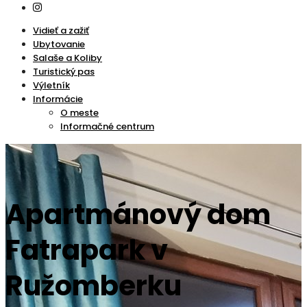
Vidieť a zažiť
Ubytovanie
Salaše a Koliby
Turistický pas
Výletník
Informácie
O meste
Informačné centrum
Apartmánový dom
Fatrapark v
Ružomberku